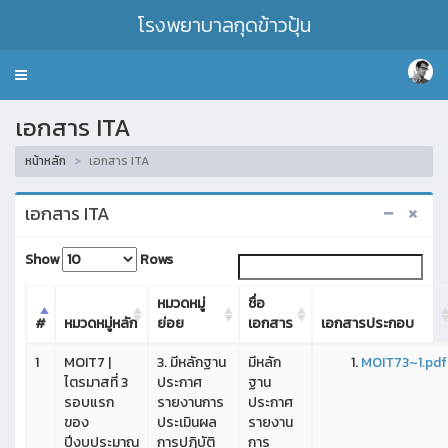
โรงพยาบาลกุดข้าวปุ้น
Toggle
navigation
เอกสาร ITA
หน้าหลัก
เอกสาร ITA
เอกสาร ITA
Show
Rows
หมวดหมู่
ชื่อ
#
หมวดหมู่หลัก
ย่อย
เอกสาร
เอกสารประกอบ
1
MOIT7 |
3. มีหลักฐาน
มีหลัก
MOIT73~1.pdf
ไตรมาสที่ 3
ประกาศ
ฐาน
รอบแรก
รายงานการ
ประกาศ
ของ
ประเมินผล
รายงาน
ปีงบประมาณ
การปฏิบัติ
การ