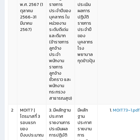
พ.ศ. 2567 (1
ราชการ
ประเมิน
ตุลาคม
ประจำปีของ
ผลการ
2566-31
บุคลากร ใน
ปฏิบัติ
มีนาคม
หน่วยงาน
ราชการ
2567)
ระดับดีเด่น
ประจำปี
และดีมาก
ของ
(ข้าราชการ
บุคลากร
ลูกจ้าง
โรง
ประจำ
พยาบาล
พนักงาน
กุดข้าวปุ้น
ราชการ
ลูกจ้าง
ชั่วคราว และ
พนักงาน
กระทรวง
สาธารณสุข)
2
MOIT7 |
3. มีหลักฐาน
มีหลัก
MOIT73~1.pdf
ไตรมาสที่ 3
ประกาศ
ฐาน
รอบแรก
รายงานการ
ประกาศ
ของ
ประเมินผล
รายงาน
ปีงบประมาณ
การปฏิบัติ
การ