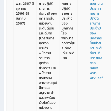
พ.ศ. 2567 (1
การปฏิบัติ
ผลการ
ลงนามใน
ตุลาคม
ราชการ
ปฏิบัติ
ประกาศ
2566-31
ประจำปี ของ
ราชการ
ผลการ
มีนาคม
บุคลากรใน
ประจำปี
ปฏิบัติ
2567)
หน่วยงาน
ของ
ราชการ
ระดับดีเด่น
บุคลากร
ประจำปี
และดีมาก
โรง
ของ
(ข้าราชการ
พยาบาล
บุคลากร
ลูกจ้าง
กุดข้าวปุ้น
ในหน่วย
ประจำ
ระดับดี
งาน ระดับ
พนักงาน
เด่นและดี
ดีเด่น ดี
ราชการ
มาก
มาก ของ
ลูกจ้าง
ขรก.
ชั่วคราว และ
ลจปจ.
พนักงาน
พรก.
กระทรวง
พกส.pdf
สาธารณสุข)
มีการขอ
อนุญาต นำ
เผยแพร่บน
เว็บไซต์ของ
หน่วยงาน