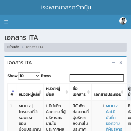
โรงพยาบาลกุดข้าวปุ้น
Toggle
navigation
เอกสาร ITA
หน้าหลัก
เอกสาร ITA
เอกสาร ITA
Show
Rows
หมวดหมู่
ชื่อ
ผู้
#
หมวดหมู่หลัก
ย่อย
เอกสาร
เอกสารประกอบ
บั
1
MOIT7 |
1. มีบันทึก
มีบันทึก
MOIT7
ศิ
ไตรมาสที่ 3
ข้อความ ที่ผู้
ข้อความที่
ข้อ1.มี
กั
รอบแรก
บริหารลง
ผู้บริหาร
บันทึก
ม
ของ
นามใน
ลงนามใน
ข้อความ
ท
ปีงบประมาณ
ประกาศผล
ประกาศ
ที่ผู้บริหาร