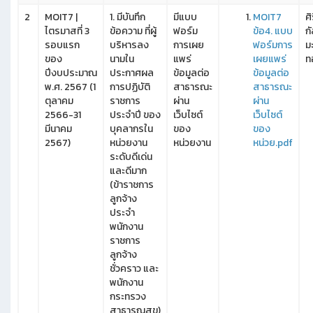
2
MOIT7 |
1. มีบันทึก
มีแบบ
MOIT7
ศิ
ไตรมาสที่ 3
ข้อความ ที่ผู้
ฟอร์ม
ข้อ4. แบบ
กั
รอบแรก
บริหารลง
การเผย
ฟอร์มการ
ม
ของ
นามใน
แพร่
เผยแพร่
ท
ปีงบประมาณ
ประกาศผล
ข้อมูลต่อ
ข้อมูลต่อ
พ.ศ. 2567 (1
การปฏิบัติ
สาธารณะ
สาธารณะ
ตุลาคม
ราชการ
ผ่าน
ผ่าน
2566-31
ประจำปี ของ
เว็บไซต์
เว็บไซต์
มีนาคม
บุคลากรใน
ของ
ของ
2567)
หน่วยงาน
หน่วยงาน
หน่วย.pdf
ระดับดีเด่น
และดีมาก
(ข้าราชการ
ลูกจ้าง
ประจำ
พนักงาน
ราชการ
ลูกจ้าง
ชั่วคราว และ
พนักงาน
กระทรวง
สาธารณสุข)