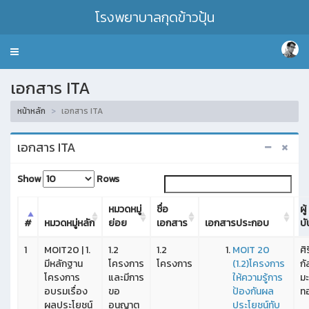
โรงพยาบาลกุดข้าวปุ้น
Toggle
navigation
เอกสาร ITA
หน้าหลัก
เอกสาร ITA
เอกสาร ITA
Show
Rows
หมวดหมู่
ชื่อ
ผู้
#
หมวดหมู่หลัก
ย่อย
เอกสาร
เอกสารประกอบ
บั
1
MOIT20 | 1.
1.2
1.2
MOIT 20
ศิร
มีหลักฐาน
โครงการ
โครงการ
(1.2)โครงการ
กั
โครงการ
และมีการ
ให้ความรู้การ
มะ
อบรมเรื่อง
ขอ
ป้องกันผล
ท
ผลประโยชน์
อนุญาต
ประโยชน์ทับ