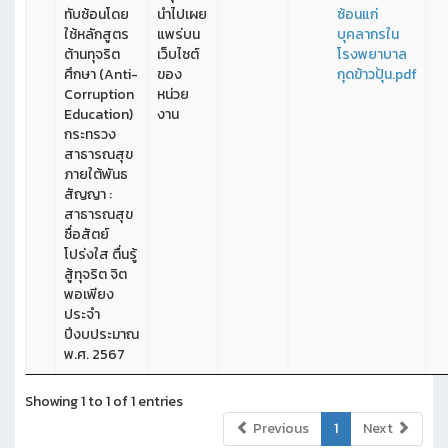
ทับซ้อนโดย
นำไปเผย
ซ้อนแก่
ใช้หลักสูตร
แพร่บน
บุคลากรใน
ต้านทุจริต
เว็บไซต์
โรงพยาบาล
ศึกษา (Anti-
ของ
กุดข้าวปุ้น.pdf
Corruption
หน่วย
Education)
งาน
กระทรวง
สาธารณสุข
ภายใต้พันธ
สัญญา :
สาธารณสุข
ซื่อสัตย์
โปร่งใส ตื่นรู้
สู้ทุจริต จิต
พอเพียง
ประจำ
ปีงบประมาณ
พ.ศ. 2567
Showing 1 to 1 of 1 entries
Previous
1
Next