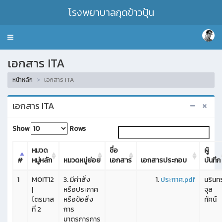
โรงพยาบาลกุดข้าวปุ้น
Toggle
navigation
เอกสาร ITA
หน้าหลัก
เอกสาร ITA
เอกสาร ITA
Show
Rows
หมวด
ชื่อ
ผู้
#
หมู่หลัก
หมวดหมู่ย่อย
เอกสาร
เอกสารประกอบ
บันทึก
1
MOIT12
3. มีคำสั่ง
ประกาศ.pdf
นรินทร
|
หรือประกาศ
จุล
ไตรมาส
หรือข้อสั่ง
ทัศน์
ที่ 2
การ
มาตรการการ