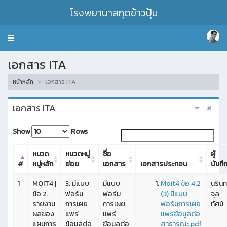
โรงพยาบาลกุดข้าวปุ้น
Toggle
navigation
เอกสาร ITA
หน้าหลัก
เอกสาร ITA
เอกสาร ITA
Show
Rows
หมวด
หมวดหมู่
ชื่อ
ผู้
#
หมู่หลัก
ย่อย
เอกสาร
เอกสารประกอบ
บันทึ
1
MOIT4 |
3. มีแบบ
มีแบบ
Moit4 ข้อ 4.2
นรินท
ข้อ 2.
ฟอร์ม
ฟอร์ม
(3) มีแบบ
จุล
รายงาน
การเผย
การเผย
ฟอร์มการเผย
ทัศน์
ผลของ
แพร่
แพร่
แพร่ข้อมูลต่อ
แผนการ
ข้อมูลต่อ
ข้อมูลต่อ
สาธารณะ.pdf