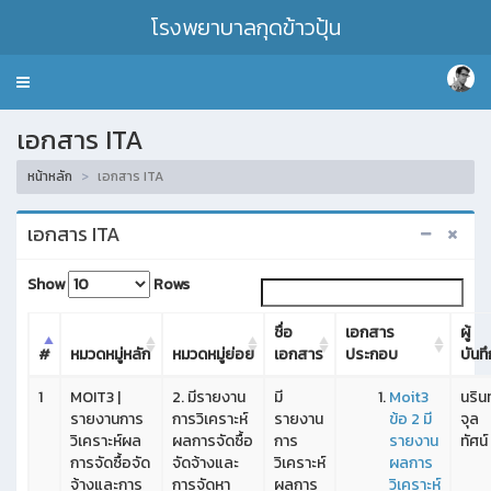
โรงพยาบาลกุดข้าวปุ้น
Toggle
navigation
เอกสาร ITA
หน้าหลัก
เอกสาร ITA
เอกสาร ITA
Show
Rows
ชื่อ
เอกสาร
ผู้
#
หมวดหมู่หลัก
หมวดหมู่ย่อย
เอกสาร
ประกอบ
บันทึ
1
MOIT3 |
2. มีรายงาน
มี
Moit3
นริน
รายงานการ
การวิเคราะห์
รายงาน
ข้อ 2 มี
จุล
วิเคราะห์ผล
ผลการจัดซื้อ
การ
รายงาน
ทัศน์
การจัดซื้อจัด
จัดจ้างและ
วิเคราะห์
ผลการ
จ้างและการ
การจัดหา
ผลการ
วิเคราะห์