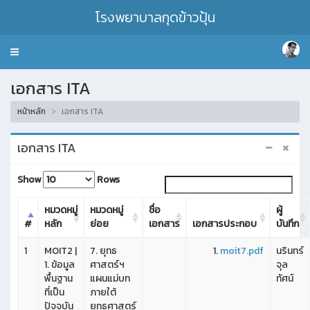
โรงพยาบาลกุดข้าวปุ้น
Toggle
navigation
เอกสาร ITA
หน้าหลัก
เอกสาร ITA
เอกสาร ITA
Show
Rows
หมวดหมู่
หมวดหมู่
ชื่อ
ผู้
#
หลัก
ย่อย
เอกสาร
เอกสารประกอบ
บันทึก
1
MOIT2 |
7. ยุทธ
moit7.pdf
นรินทร์
1. ข้อมูล
ศาสตร์ฯ
จุล
พื้นฐาน
แผนแม่บท
ทัศน์
ที่เป็น
ภายใต้
ปัจจุบัน
ยุทธศาสตร์