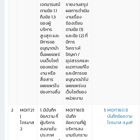
เจตนารมณ์
รายงานสรุป
ตามข้อ 1.1
ผลการดำเนิน
ถึงข้อ 1.3
งานเรื่อง
ของผู้
ร้องเรียน
บริหาร
ตามข้อ (1)
สูงสุด และ
และข้อ (2) ที่
มีการขอ
มีการ
อนุญาตนำ
วิเคราะห์
ขึ้นเผยแพร่
ปัญหา /
บนเว็บไซต์
อุปสรรคและ
ของหน่วย
แนวทางแก้ไข
งาน หรือ
และมีการขอ
สื่อสาร
อนุญาตนำไป
เผยแพร่ใน
เผยแพร่บน
ช่องทางอื่น
เว็บไซต์ของ
หน่วยงาน
2
MOIT21
1. มีบันทึก
MOIT16(1)
MOIT16(1.1)
|
ข้อความ ที่
บันทึก
บันทึกข้อความ
ไตรมาส
ผู้บริหาร
ข้อความที่ผู้
ไตรมาส 4.pdf
2
ลงนามใน
บริหารลง
ประกาศ
นามรับทราบ