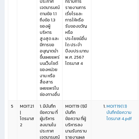
ประกาศ
ทราบการ
เจตนารมณ์
รายงานการ
ตามข้อ 1.1
เรี่ยไรและ
ถึงข้อ 1.3
การให้หรือ
ของผู้
รับของขวัญ
บริหาร
หรือ
สูงสุด และ
ประโยชน์อื่น
มีการขอ
ใด ประจำ
อนุญาตนำ
ปีงบประมาณ
ขึ้นเผยแพร่
พ.ศ. 2567
บนเว็บไซต์
ไตรมาส 4
ของหน่วย
งาน หรือ
สื่อสาร
เผยแพร่ใน
ช่องทางอื่น
5
MOIT21
1. มีบันทึก
MOIT19 (1)มี
MOIT19(1.1)
|
ข้อความ ที่
บันทึก
บันทึกข้อความ
ไตรมาส
ผู้บริหาร
ข้อความ ที่ผู้
ไตรมาส 4.pdf
2
ลงนามใน
บริหารลง
ประกาศ
นามรับทราบ
เจตนารมณ์
รายงานผล