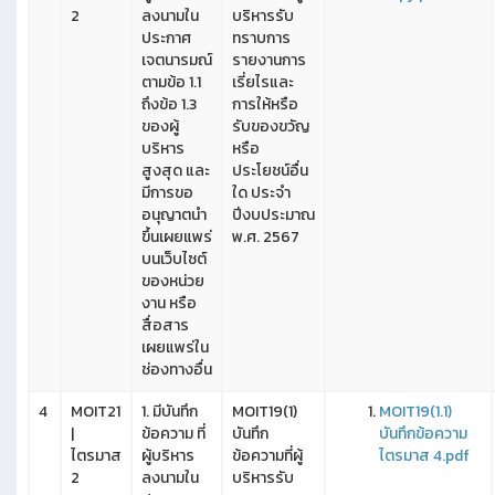
2
ลงนามใน
บริหารรับ
ประกาศ
ทราบการ
เจตนารมณ์
รายงานการ
ตามข้อ 1.1
เรี่ยไรและ
ถึงข้อ 1.3
การให้หรือ
ของผู้
รับของขวัญ
บริหาร
หรือ
สูงสุด และ
ประโยชน์อื่น
มีการขอ
ใด ประจำ
อนุญาตนำ
ปีงบประมาณ
ขึ้นเผยแพร่
พ.ศ. 2567
บนเว็บไซต์
ของหน่วย
งาน หรือ
สื่อสาร
เผยแพร่ใน
ช่องทางอื่น
4
MOIT21
1. มีบันทึก
MOIT19(1)
MOIT19(1.1)
|
ข้อความ ที่
บันทึก
บันทึกข้อความ
ไตรมาส
ผู้บริหาร
ข้อความที่ผู้
ไตรมาส 4.pdf
2
ลงนามใน
บริหารรับ