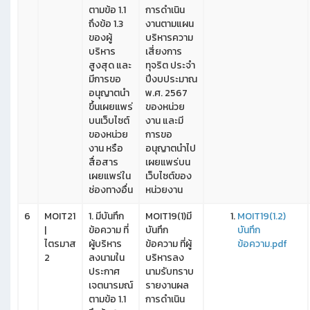
ตามข้อ 1.1
การดำเนิน
ถึงข้อ 1.3
งานตามแผน
ของผู้
บริหารความ
บริหาร
เสี่ยงการ
สูงสุด และ
ทุจริต ประจำ
มีการขอ
ปีงบประมาณ
อนุญาตนำ
พ.ศ. 2567
ขึ้นเผยแพร่
ของหน่วย
บนเว็บไซต์
งาน และมี
ของหน่วย
การขอ
งาน หรือ
อนุญาตนำไป
สื่อสาร
เผยแพร่บน
เผยแพร่ใน
เว็บไซต์ของ
ช่องทางอื่น
หน่วยงาน
6
MOIT21
1. มีบันทึก
MOIT19(1)มี
MOIT19(1.2)
|
ข้อความ ที่
บันทึก
บันทึก
ไตรมาส
ผู้บริหาร
ข้อความ ที่ผู้
ข้อความ.pdf
2
ลงนามใน
บริหารลง
ประกาศ
นามรับทราบ
เจตนารมณ์
รายงานผล
ตามข้อ 1.1
การดำเนิน