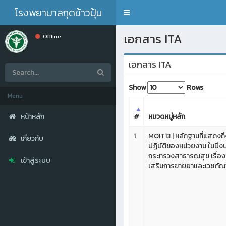
โรงพยาบาลกุดข้าวปุ้น
Toggle
navigation
เอกสาร ITA
Offline
เอกสาร ITA
Show
Rows
Menu
#
หมวดหมู่หลัก
หน้าหลัก
1
MOIT13 | หลักฐานที่แสดง
เกี่ยวกับ
ปฏิบัติของหน่วยงาน ในป
กระทรวงสาธารณสุข เรื่อง
เข้าสู่ระบบ
เสริมการขายยาและเวชภัณฑ