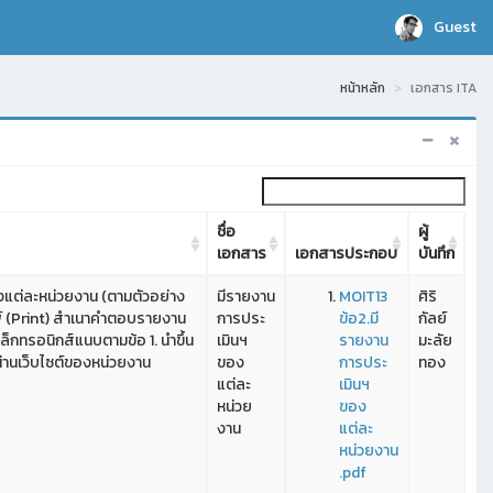
Guest
หน้าหลัก
เอกสาร ITA
ชื่อ
ผู้
เอกสาร
เอกสารประกอบ
บันทึก
งแต่ละหน่วยงาน (ตามตัวอย่าง
มีรายงาน
MOIT13
ศิริ
มพ์ (Print) สำเนาคำตอบรายงาน
การประ
ข้อ2.มี
กัลย์
ล็กทรอนิกส์แนบตามข้อ 1. นำขึ้น
เมินฯ
รายงาน
มะลัย
่านเว็บไซต์ของหน่วยงาน
ของ
การประ
ทอง
แต่ละ
เมินฯ
หน่วย
ของ
งาน
แต่ละ
หน่วยงาน
.pdf